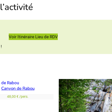
l’activité
Voir Itinéraire Lieu de RDV
 !
Canyon de Rabou
48,00
€
/pers.