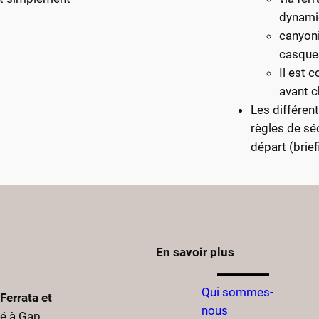
dynami
canyon
casques
Il est 
avant c
Les différent
règles de sé
départ (brief
En savoir plus
Qui sommes-
Ferrata et
nous
sé à Gap