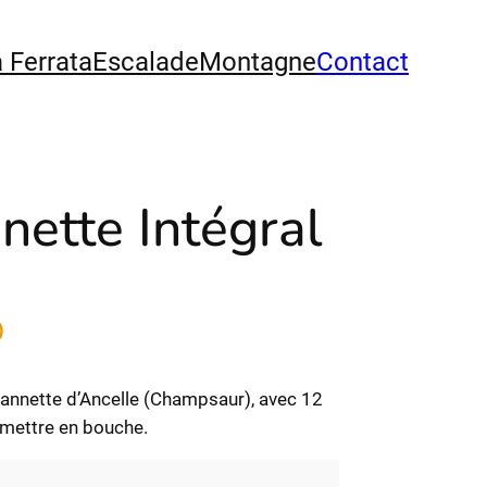
a Ferrata
Escalade
Montagne
Contact
ette Intégral
)
uannette d’Ancelle (Champsaur), avec 12
 mettre en bouche.