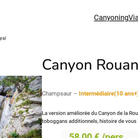
Canyoning
Vi
ral
Canyon Rouann
Champsaur
–
Intermédiaire
(
10 ans+
La version améliorée du Canyon de la Ro
toboggans additionnels, histoire de vous
58,00
€
/pers.