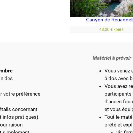
Canyon de Rouannet
48,00
€
/pers.
Matériel à prévoir
tembre
.
Vous venez a
on des
à dos avec bo
Vous avez re
er votre préférence
participants
d’accès four
étails concernant
et vous équi
t infos pratiques).
Tout le matér
pour raison
prêté et expl
out simplement
via fer